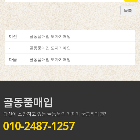
목록
이전
골동품매입 도자기매입
-
골동품매입 도자기매입
다음
골동품매입 도자기매입
골동품매입
당신이 소장하고 있는 골동품의 가치가 궁금하다면?
010-2487-1257