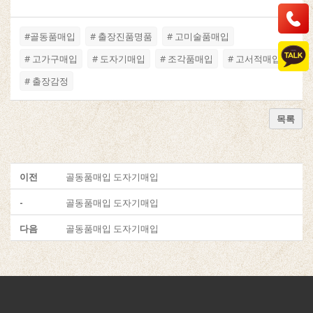
#골동품매입
# 출장진품명품
# 고미술품매입
# 고가구매입
# 도자기매입
# 조각품매입
# 고서적매입
# 출장감정
목록
이전
골동품매입 도자기매입
-
골동품매입 도자기매입
다음
골동품매입 도자기매입