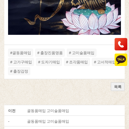
#골동품매입
# 출장진품명품
# 고미술품매입
# 고가구매입
# 도자기매입
# 조각품매입
# 고서적매입
# 출장감정
목록
이전
골동품매입 고미술품매입
-
골동품매입 고미술품매입