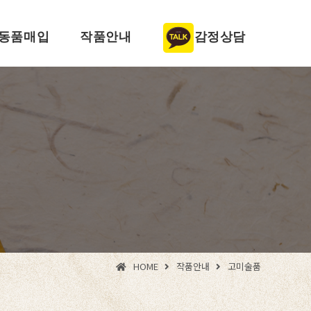
동품매입
작품안내
감정상담
HOME
작품안내
고미술품