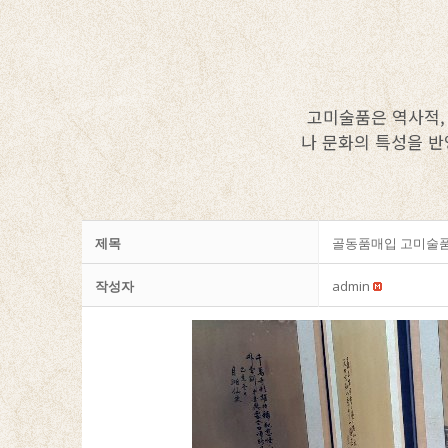
고미술품은 역사적,
나 문화의 특성을 반
제목
골동품매입 고미술
작성자
admin