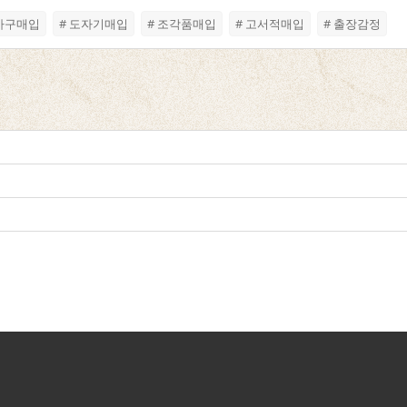
고가구매입
# 도자기매입
# 조각품매입
# 고서적매입
# 출장감정