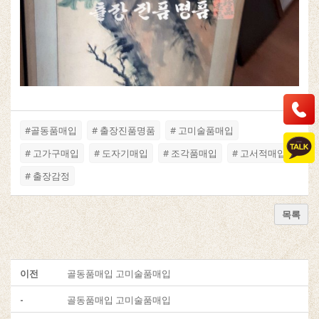
#골동품매입
# 출장진품명품
# 고미술품매입
# 고가구매입
# 도자기매입
# 조각품매입
# 고서적매입
# 출장감정
목록
이전
골동품매입 고미술품매입
-
골동품매입 고미술품매입