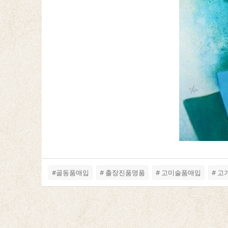
#골동품매입
# 출장진품명품
# 고미술품매입
# 