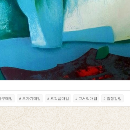
고가구매입
# 도자기매입
# 조각품매입
# 고서적매입
# 출장감정