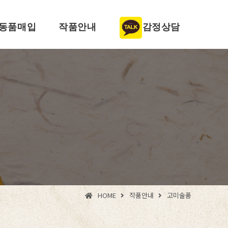
동품매입
작품안내
감정상담
HOME
작품안내
고미술품